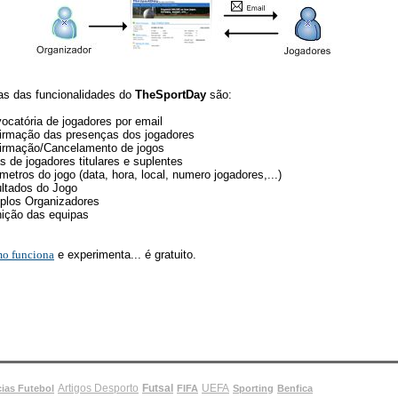
s das funcionalidades do
TheSportDay
são:
ocatória de jogadores por email
irmação das presenças dos jogadores
irmação/Cancelamento de jogos
as de jogadores titulares e suplentes
metros do jogo (data, hora, local, numero jogadores,...)
ltados do Jogo
iplos Organizadores
nição das equipas
o funciona
e experimenta... é gratuito.
Artigos Desporto
Futsal
UEFA
cias Futebol
FIFA
Sporting
Benfica