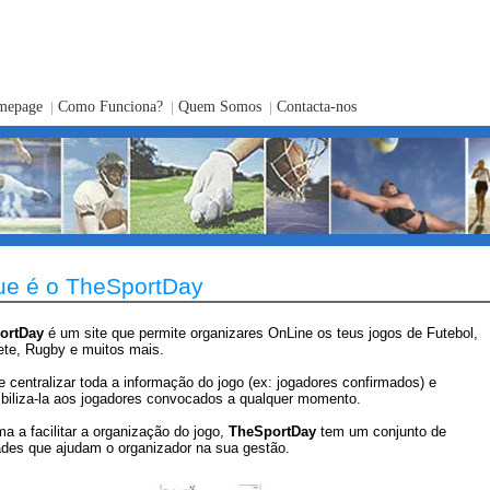
mepage
Como Funciona?
Quem Somos
Contacta-nos
ue é o TheSportDay
ortDay
é um site que permite organizares OnLine os teus jogos de Futebol,
te, Rugby e muitos mais.
e centralizar toda a informação do jogo (ex: jogadores confirmados) e
ibiliza-la aos jogadores convocados a qualquer momento.
ma a facilitar a organização do jogo,
TheSportDay
tem um conjunto de
dades que ajudam o organizador na sua gestão.