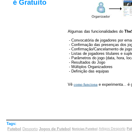
é Gratuito
Algumas das funcionalidades do
The
- Convocatória de jogadores por emai
- Confirmação das presenças dos jo
- Confirmação/Cancelamento de jog
- Listas de jogadores titulares e sup
- Parâmetros do jogo (data, hora, loc
- Resultados do Jogo
- Múltiplos Organizadores
- Definição das equipas
Vê
como funciona
e experimenta... é g
Tags:
Futebol
Desporto
Jogos de Futebol
Artigos Desporto
Fut
Noticias Futebol